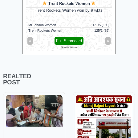
Trent Rockets Women
pt to bat
Trent Rockets Women won by 9 wkts
Madurai 
Mi London Women
121/5 (100)
Vida Kovai 
Trent Rockets Women
125/1 (82)
Madurai Pa
»
«
Full Scorecard
»
«
Get this Widget
REALTED
POST