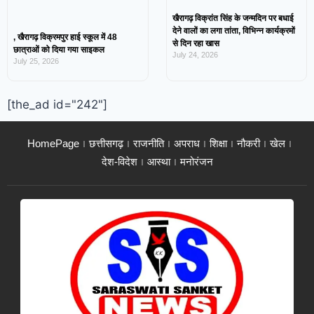
खैरागढ़ विक्रांत सिंह के जन्मदिन पर बधाई
देने वालों का लगा तांता, विभिन्न कार्यक्रमों
, खैरागढ़ विक्रमपुर हाई स्कूल में 48
से दिन रहा खास
छात्राओं को दिया गया साइकल
July 24, 2026
July 25, 2026
[the_ad id="242"]
HomePage
छत्तीसगढ़
राजनीति
अपराध
शिक्षा
नौकरी
खेल
देश-विदेश
आस्था
मनोरंजन