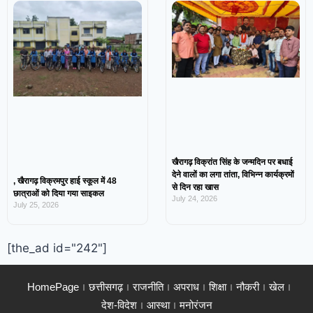
खैरागढ़ विक्रांत सिंह के जन्मदिन पर बधाई
देने वालों का लगा तांता, विभिन्न कार्यक्रमों
, खैरागढ़ विक्रमपुर हाई स्कूल में 48
से दिन रहा खास
छात्राओं को दिया गया साइकल
July 24, 2026
July 25, 2026
[the_ad id="242"]
HomePage
छत्तीसगढ़
राजनीति
अपराध
शिक्षा
नौकरी
खेल
देश-विदेश
आस्था
मनोरंजन