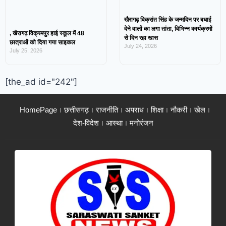
खैरागढ़ विक्रांत सिंह के जन्मदिन पर बधाई
देने वालों का लगा तांता, विभिन्न कार्यक्रमों
, खैरागढ़ विक्रमपुर हाई स्कूल में 48
से दिन रहा खास
छात्राओं को दिया गया साइकल
July 24, 2026
July 25, 2026
[the_ad id="242"]
HomePage
छत्तीसगढ़
राजनीति
अपराध
शिक्षा
नौकरी
खेल
देश-विदेश
आस्था
मनोरंजन