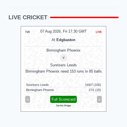
LIVE CRICKET
07 Aug 2026, Fri 17:30 GMT
T20
LIVE
T20
At
Edgbaston
Birmingham Phoenix
v
Sunrisers Leeds
Birmingham Phoenix need 153 runs in 85 balls
G
Sunrisers Leeds
169/7 (100)
Colombo K
Birmingham Phoenix
17/1 (15)
Galle Galla
«
Full Scorecard
»
«
Get this Widget