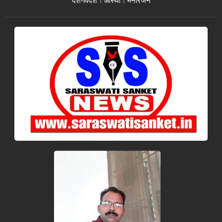
देश-विदेश
आस्था
मनोरंजन