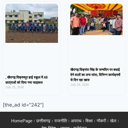
खैरागढ़ विक्रांत सिंह के जन्मदिन पर बधाई
देने वालों का लगा तांता, विभिन्न कार्यक्रमों
, खैरागढ़ विक्रमपुर हाई स्कूल में 48
से दिन रहा खास
छात्राओं को दिया गया साइकल
July 24, 2026
July 25, 2026
[the_ad id="242"]
HomePage
छत्तीसगढ़
राजनीति
अपराध
शिक्षा
नौकरी
खेल