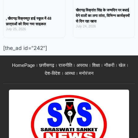
खैरागढ़ विक्रांत सिंह के जन्मदिन पर बधाई
देने वालों का लगा तांता, विभिन्न कार्यक्रमों
, खैरागढ़ विक्रमपुर हाई स्कूल में 48
से दिन रहा खास
छात्राओं को दिया गया साइकल
July 24, 2026
July 25, 2026
[the_ad id="242"]
HomePage
छत्तीसगढ़
राजनीति
अपराध
शिक्षा
नौकरी
खेल
देश-विदेश
आस्था
मनोरंजन