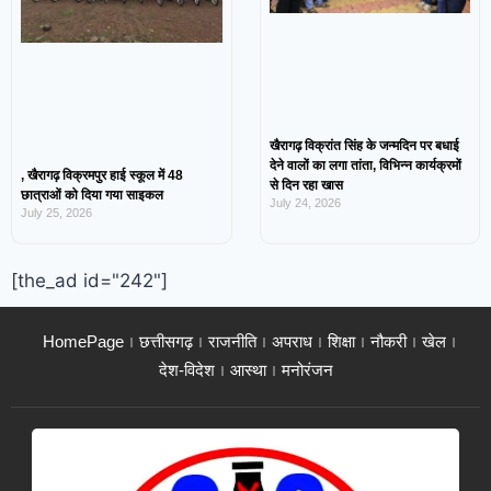
खैरागढ़ विक्रांत सिंह के जन्मदिन पर बधाई
देने वालों का लगा तांता, विभिन्न कार्यक्रमों
, खैरागढ़ विक्रमपुर हाई स्कूल में 48
से दिन रहा खास
छात्राओं को दिया गया साइकल
July 24, 2026
July 25, 2026
[the_ad id="242"]
HomePage
छत्तीसगढ़
राजनीति
अपराध
शिक्षा
नौकरी
खेल
देश-विदेश
आस्था
मनोरंजन