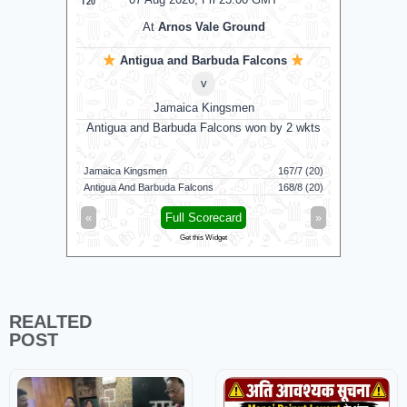
T20
T20
At
Arnos Vale Ground
Antigua and Barbuda Falcons
v
Jamaica Kingsmen
Antigua and Barbuda Falcons won by 2 wkts
Su
Jamaica Kingsmen
167/7 (20)
Sunrisers 
Antigua And Barbuda Falcons
168/8 (20)
Birmingham
«
Full Scorecard
»
«
Get this Widget
REALTED
POST