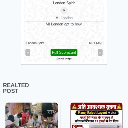
London Spirit
v
Mi London
MI London opt to bowl
MI 
Mi London
London Spirit
61/1 (36)
London Spi
«
Full Scorecard
»
«
Get this Widget
REALTED
POST