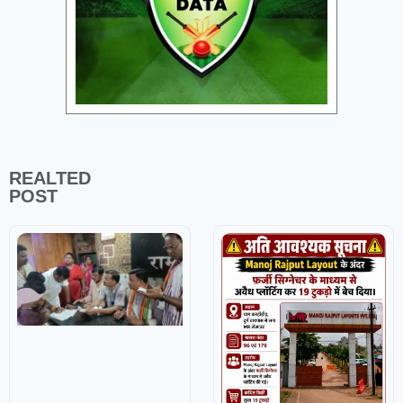
111/6 (100)
Nellai Royal Kings
204/6 (20)
Colombo K
116/3 (83)
Chepauk Super Gillies
154/10 (17.2)
Kandy Roy
»
«
Full Scorecard
»
«
Get this Widget
REALTED
POST