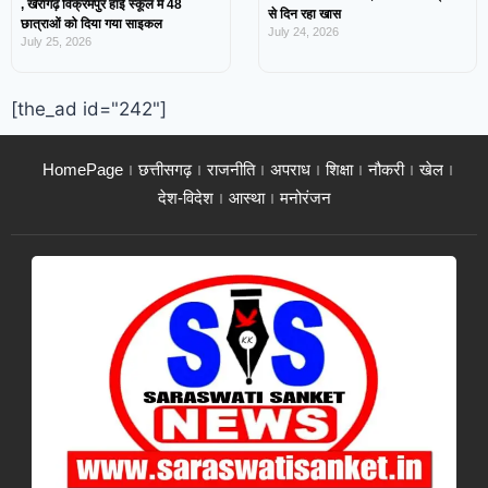
, खैरागढ़ विक्रमपुर हाई स्कूल में 48
से दिन रहा खास
छात्राओं को दिया गया साइकल
July 24, 2026
July 25, 2026
[the_ad id="242"]
HomePage
छत्तीसगढ़
राजनीति
अपराध
शिक्षा
नौकरी
खेल
देश-विदेश
आस्था
मनोरंजन