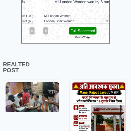
balls
MI London Women won by 3 runs
Vid
160/5 (100)
Mi London Women
122/9 (100)
Vida Kovai 
97/3 (65)
London Spirit Women
119/8 (100)
Skm Salem
»
«
Full Scorecard
»
«
Get this Widget
REALTED
POST