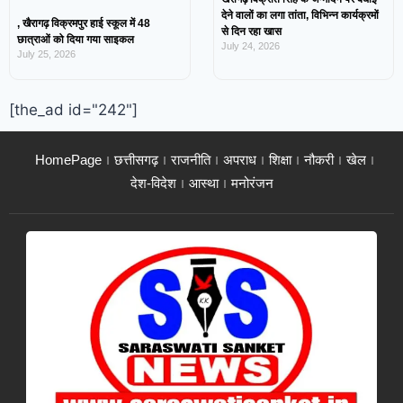
देने वालों का लगा तांता, विभिन्न कार्यक्रमों
, खैरागढ़ विक्रमपुर हाई स्कूल में 48
से दिन रहा खास
छात्राओं को दिया गया साइकल
July 24, 2026
July 25, 2026
[the_ad id="242"]
HomePage
छत्तीसगढ़
राजनीति
अपराध
शिक्षा
नौकरी
खेल
देश-विदेश
आस्था
मनोरंजन