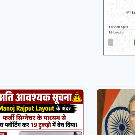
Mi London
M
MI London won by 4 wkts
MI Lond
London Spirit
160/5 (100)
Mi London Wome
Mi London
164/6 (94)
London Spirit W
«
Full Scorecard
»
«
Get this Widget