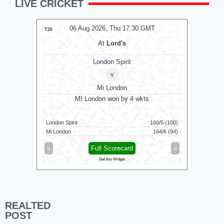
LIVE CRICKET
06 Aug 2026, Thu 17:30 GMT
0
T20
T20
At
Lord's
London Spirit
v
Mi London
MI London won by 4 wkts
MI 
London Spirit
160/5 (100)
Mi London
Mi London
164/6 (94)
London Spi
«
Full Scorecard
»
«
Get this Widget
REALTED
POST