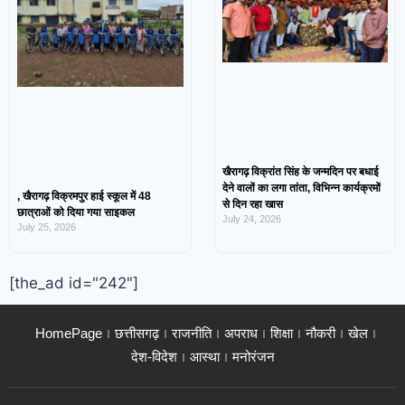
खैरागढ़ विक्रांत सिंह के जन्मदिन पर बधाई
देने वालों का लगा तांता, विभिन्न कार्यक्रमों
, खैरागढ़ विक्रमपुर हाई स्कूल में 48
से दिन रहा खास
छात्राओं को दिया गया साइकल
July 24, 2026
July 25, 2026
[the_ad id="242"]
HomePage
छत्तीसगढ़
राजनीति
अपराध
शिक्षा
नौकरी
खेल
देश-विदेश
आस्था
मनोरंजन