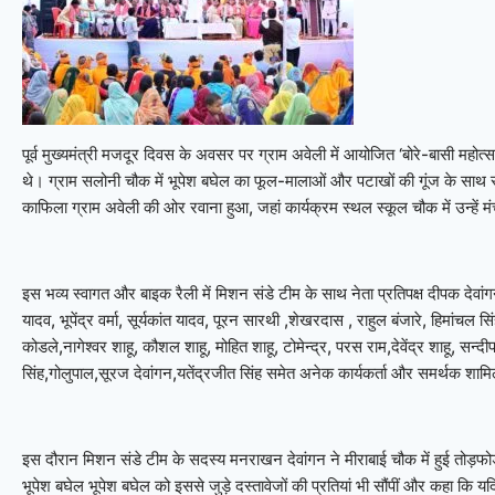
पूर्व मुख्यमंत्री मजदूर दिवस के अवसर पर ग्राम अवेली में आयोजित ‘बोरे-बासी महोत्सव’ 
थे। ग्राम सलोनी चौक में भूपेश बघेल का फूल-मालाओं और पटाखों की गूंज के साथ 
काफिला ग्राम अवेली की ओर रवाना हुआ, जहां कार्यक्रम स्थल स्कूल चौक में उन्हें 
इस भव्य स्वागत और बाइक रैली में मिशन संडे टीम के साथ नेता प्रतिपक्ष दीपक देवांग
यादव, भूपेंद्र वर्मा, सूर्यकांत यादव, पूरन सारथी ,शेखरदास , राहुल बंजारे, हिमांचल 
कोडले,नागेश्वर शाहू, कौशल शाहू, मोहित शाहू, टोमेन्द्र, परस राम,देवेंद्र शाहू, सन्दी
सिंह,गोलुपाल,सूरज देवांगन,यतेंद्रजीत सिंह समेत अनेक कार्यकर्ता और समर्थक शाम
इस दौरान मिशन संडे टीम के सदस्य मनराखन देवांगन ने मीराबाई चौक में हुई तोड़फोड़ के म
भूपेश बघेल भूपेश बघेल को इससे जुड़े दस्तावेजों की प्रतियां भी सौंपीं और कहा कि यदि 