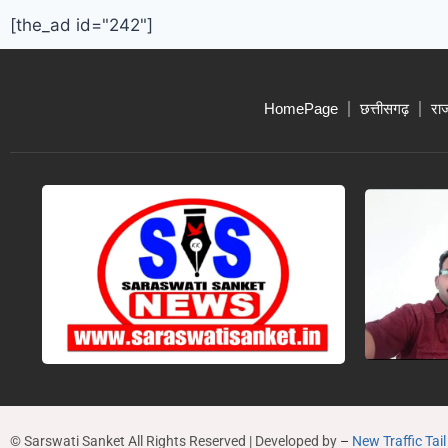
[the_ad id="242"]
HomePage
छत्तीसगढ़
रा
© Sarswati Sanket All Rights Reserved | Developed by
–
New Traffic Tail