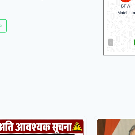
BPW
Match sta
p
«