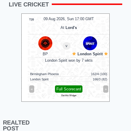
LIVE CRICKET
MT
09 Aug 2026, Sun 17:00 GMT
0
T20
T20
At
Lord's
ns
v
BP
London Spirit
I
uns
London Spirit won by 7 wkts
IDream 
187/8 (20)
Birmingham Phoenix
162/4 (100)
Nellai Roya
183/7 (20)
London Spirit
166/3 (82)
Idream Tir
»
«
Full Scorecard
»
«
Get this Widget
REALTED
POST