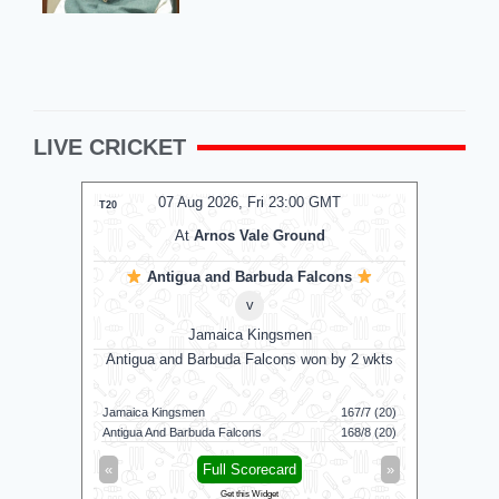
LIVE CRICKET
07 Aug 2026, Fri 23:00 GMT
T20
T20
At
Arnos Vale Ground
Antigua and Barbuda Falcons
v
Jamaica Kingsmen
Antigua and Barbuda Falcons won by 2 wkts
Su
Jamaica Kingsmen
167/7 (20)
Sunrisers 
Antigua And Barbuda Falcons
168/8 (20)
Birmingham
«
Full Scorecard
»
«
Get this Widget