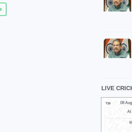
p
LIVE CRIC
08 Aug 2026, Sat 10:00 GMT
07 Au
T20
T20
At
Kennington Oval
At
Mi London Women
Antigua
v