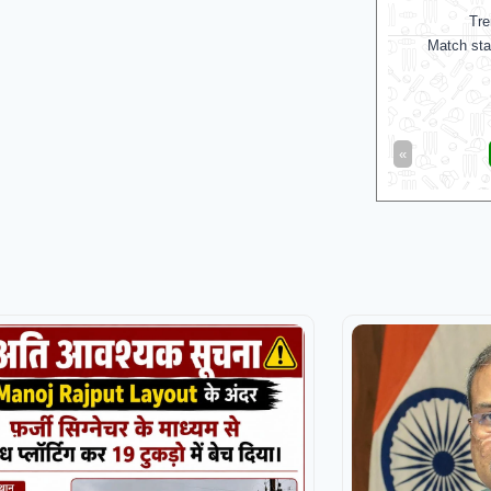
Trent Rockets Women
J
Match starts at Aug 08, 10:00 GMT
Antigua and B
Jamaica Kingsm
Antigua And Barb
«
Full Scorecard
»
«
Get this Widget