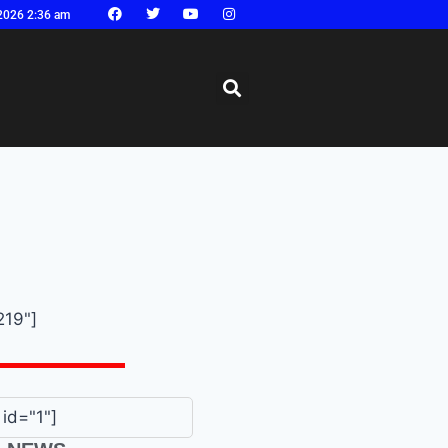
2026 2:36 am
219"]
id="1"]