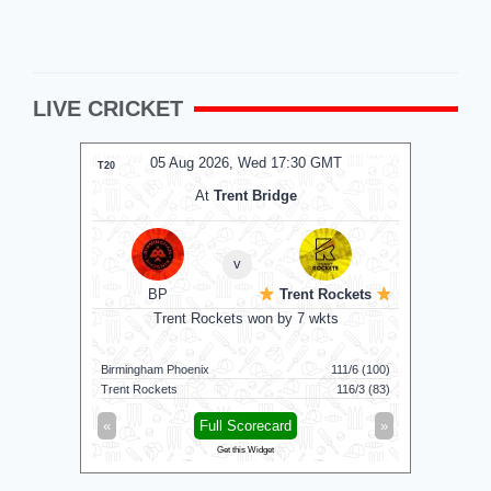
LIVE CRICKET
05 Aug 2026, Wed 17:30 GMT
0
T20
T20
At
Trent Bridge
v
BP
Trent Rockets
C
Trent Rockets won by 7 wkts
Nel
Birmingham Phoenix
111/6 (100)
Nellai Roya
Trent Rockets
116/3 (83)
Chepauk Su
«
Full Scorecard
»
«
Get this Widget