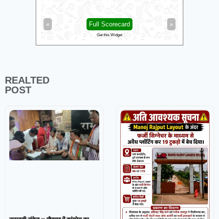
«
Full Scorecard
»
«
Get this Widget
REALTED
POST