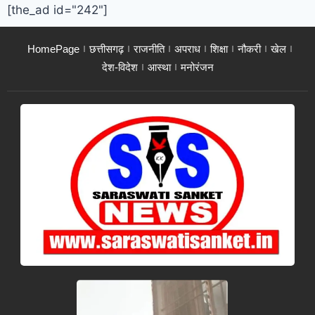
[the_ad id="242"]
HomePage
छत्तीसगढ़
राजनीति
अपराध
शिक्षा
नौकरी
खेल
देश-विदेश
आस्था
मनोरंजन