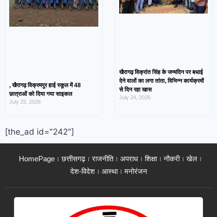
खैरागढ़ विक्रांत सिंह के जन्मदिन पर बधाई
देने वालों का लगा तांता, विभिन्न कार्यक्रमों
, खैरागढ़ विक्रमपुर हाई स्कूल में 48
से दिन रहा खास
छात्राओं को दिया गया साइकल
July 24, 2026
July 25, 2026
[the_ad id="242"]
HomePage
छत्तीसगढ़
राजनीति
अपराध
शिक्षा
नौकरी
खेल
देश-विदेश
आस्था
मनोरंजन