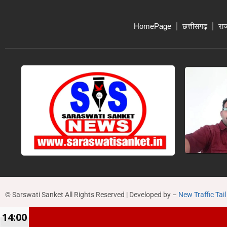
HomePage
छत्तीसगढ़
रा
© Sarswati Sanket All Rights Reserved | Developed by
–
New Traffic Tail
14:00