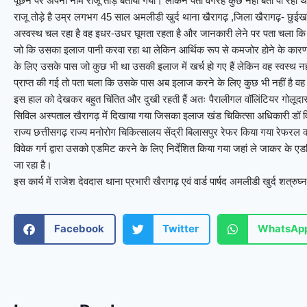
पूछने पर अपना नाम राजू तोड़े बताया गया। लेकिन पता वगैरह कुछ नहीं बता पा रहा 
राजू तोड़े है उम्र लगभग 45 साल अमलीडी खुर्द थाना खैरागढ़ ,जिला खैरागढ़- छु
अस्वस्थ चल रहा है वह इधर-उधर घूमता रहता है और जानकारी लेने पर पता चला कि
जो कि उसका इलाज पानी करवा रहा था लेकिन आर्थिक रूप से कमजोर होने के कार
के लिए उसके पास जो कुछ भी था उसकी इलाज में खर्च हो गए हैं लेकिन वह स्वस्थ न
प्राप्त की गई तो पता चला कि उसके पास अब इलाज करने के लिए कुछ भी नहीं है वह 
इस हाल को देखकर बहुत चिंतित और दुखी रहती हैं अतः पैरालीगल वॉलिंटियर गोलूदास द्
सिविल अस्पताल खैरागढ़ में दिखाया गया जिसका इलाज खंड चिकित्सा अधिकारी डॉ वि
राज्य छत्तीसगढ़ राज्य मनोरोग चिकित्सालय सेंद्री बिलासपुर रेफर किया गया रेफरल 
विवेक गर्ग द्वारा उसको एडमिट करने के लिए निर्देशित किया गया जहां ले जाकर के 
जा रहा है।
इस कार्य में राजेश देवदास थाना प्रभारी खैरागढ़ एवं वार्ड पार्षद अमलीडी खुर्द शत्रु
Facebook
Twitter
WhatsAp