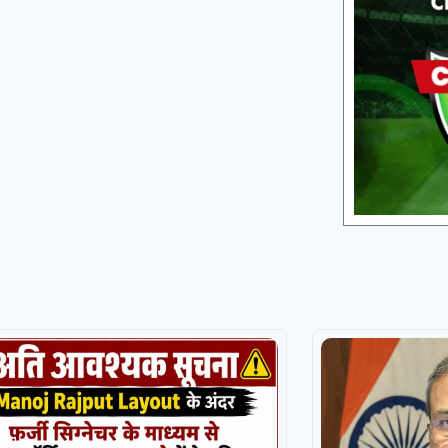
Birmingham Phoenix Women
Leice
v
War
Sunrisers Leeds Women
Sunrisers Leeds Women opt to bowl
Warwickshire
«
Full Scorecard
»
«
Get this Widget