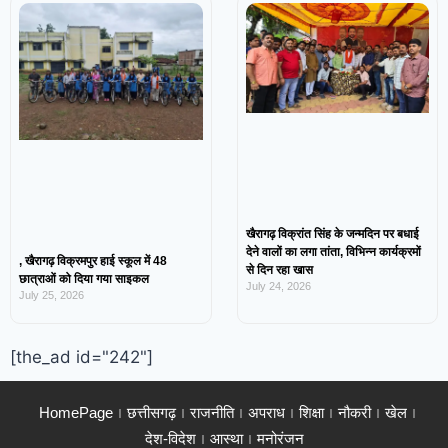
खैरागढ़ विक्रांत सिंह के जन्मदिन पर बधाई
देने वालों का लगा तांता, विभिन्न कार्यक्रमों
, खैरागढ़ विक्रमपुर हाई स्कूल में 48
से दिन रहा खास
छात्राओं को दिया गया साइकल
July 24, 2026
July 25, 2026
[the_ad id="242"]
HomePage
छत्तीसगढ़
राजनीति
अपराध
शिक्षा
नौकरी
खेल
देश-विदेश
आस्था
मनोरंजन