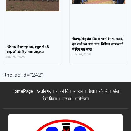
खैरागढ़ विक्रांत सिंह के जन्मदिन पर बधाई
देने वालों का लगा तांता, विभिन्न कार्यक्रमों
, खैरागढ़ विक्रमपुर हाई स्कूल में 48
से दिन रहा खास
छात्राओं को दिया गया साइकल
July 24, 2026
July 25, 2026
[the_ad id="242"]
HomePage
छत्तीसगढ़
राजनीति
अपराध
शिक्षा
नौकरी
खेल
देश-विदेश
आस्था
मनोरंजन