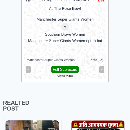
T20
LIVE
T20
At
The Rose Bowl
Manchester Super Giants Women
v
Southern Brave Women
Manchester Super Giants Women opt to bat
Manchester Super Giants Women
37/0 (28)
Mi London
«
Full Scorecard
»
«
Get this Widget
REALTED
POST