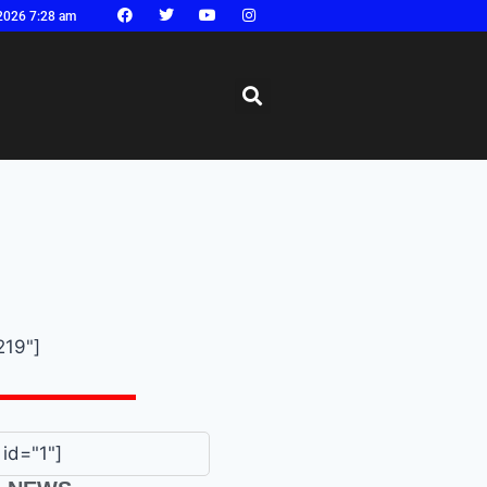
2026 7:28 am
219"]
id="1"]