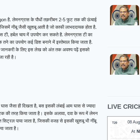
gon है. लेमनग्रास के पौधों तक़रीबन 2-5 फुट तक की ऊंचाई
ै. जिसमें नीबू जैसी खुशबू आती है जो काफी लाभददायक होता है.
 टी, हर्बल चाय में उपयोग कर सकते है. लेमनग्रास टी का
स के तने का उपयोग कई डिश बनाने में इस्तेमाल किया जाता है.
िक जानकरी के लिए इस लेख को अंत तक अवश्य पढ़ें इसको
जा रही है।
यह घास जैसा ही दिखता है, बस इसकी लंबाई आम घास से ज्यादा
LIVE CRIC
दरक की तरह किया जाता है। इसके अलावा, दवा के रूप में लेमन
सिट्रल पाया जाता है, जिसकी वजह से इसकी खुशबू भी नींबू
08 Aug 2026, Sat 14:00 GMT
08 Aug
T20
LIVE
T20
िया जाता है।
At
R.Premadasa Stadium
At
N