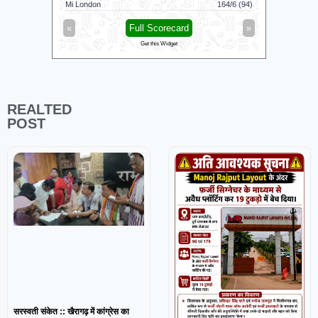
Mi London
164/6 (94)
London Spi
«
Full Scorecard
»
«
Get this Widget
REALTED
POST
सरस्वती संकेत :: खैरागढ़ में कांग्रेस का