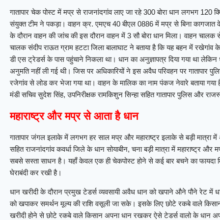
गातापार चेक पोस्ट में मप्र से राजनांदगांव लाए जा रहे 300 बोरा धान लगभग 120 
संयुक्त टीम ने पकड़ा। वाहन क्र. एमएच 40 बीएल 0886 में मप्र से बिना कागजात के
के दौरान वाहन की जांच की इस दौरान वाहन में 3 सौ बोरा धान मिला। वाहन चालक स
चालक संदीप राऊत ग्राम हटटा जिला बालाघाट ने बताया है कि यह बहन में रखेगांव क
डी एस ट्रेडर्स के पास पहुंचाने निकला था। धान का अनुज्ञापत्र दिया गया था लेकिन
अनुमति नहीं ली गई थी। जिस पर अधिकारियों ने इस अवैध परिवहन पर गातापार पुलिस के
रजेगांव से लोड कर भेजा गया था। वाहन के मालिक का नाम पंकज नेवारे बताया गया ह
मंडी सचिव सुदेश सिंह, उपनिरीक्षक रामकिशुन सिन्हा सहित गातापार पुलिस और राजस्
महाराष्ट्र और मप्र से आता है धान
गातापार जंगल इलाके में लगभग हर साल मप्र और महाराष्ट्र इलाके से बड़ी मात्रा म
सहित राजनांदगांव कवर्धा जिले के धान सोयाबीन, चना बड़ी मात्रा में महाराष्ट्र औ
सबसे सस्ता साधन है। यहाँ केवल एक ही चेकपोस्ट होने से कई बार बचने का फायदा 
घेराबंदी कर रखी है।
धान खरीदी के दौरान प्रमुख टेडर्स व्यवसायी अवैध धान को खपाने औने पौने रेट में धा
को खपाकर समर्थन मूल्य की राशि वसूली जा सके। इसके लिए छोटे रकबे वाले किसान
खरीदी होने से छोटे रकबे वाले किसान अपना धान रखकर ऐसे टेडर्स वालो के धान अपने 