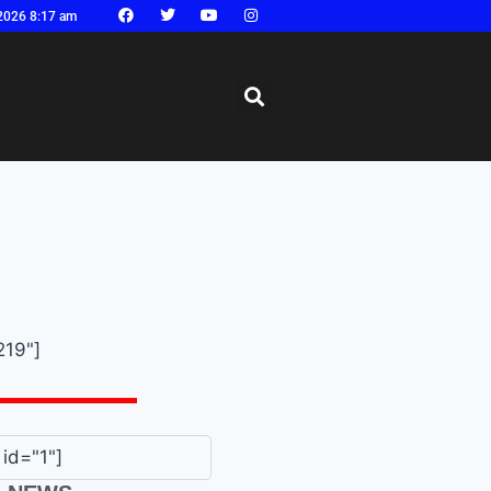
2026 8:17 am
219"]
id="1"]