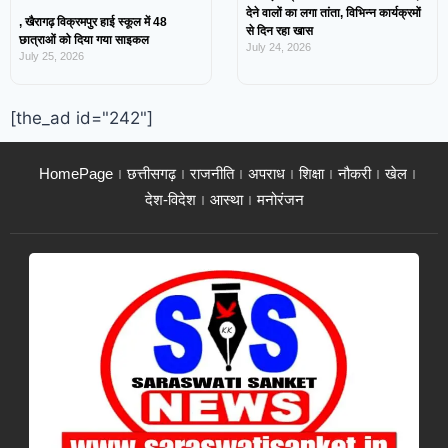
देने वालों का लगा तांता, विभिन्न कार्यक्रमों
, खैरागढ़ विक्रमपुर हाई स्कूल में 48
से दिन रहा खास
छात्राओं को दिया गया साइकल
July 24, 2026
July 25, 2026
[the_ad id="242"]
HomePage
छत्तीसगढ़
राजनीति
अपराध
शिक्षा
नौकरी
खेल
देश-विदेश
आस्था
मनोरंजन