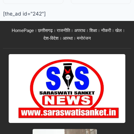
[the_ad id="242"]
HomePage
छत्तीसगढ़
राजनीति
अपराध
शिक्षा
नौकरी
खेल
देश-विदेश
आस्था
मनोरंजन