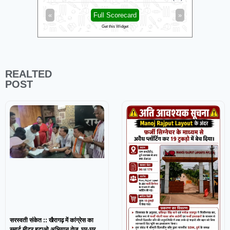
«
Full Scorecard
»
«
Get this Widget
REALTED
POST
सरस्वती संकेत :: खैरागढ़ में कांग्रेस का
स्मार्ट मीटर हटाओ अभियान तेज, घर-घर