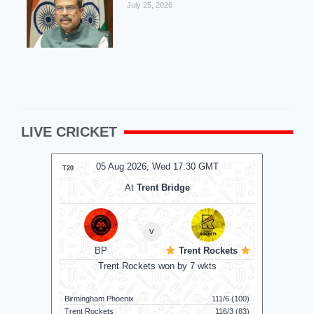
July 25, 2026
LIVE CRICKET
05 Aug 2026, Wed 17:30 GMT
0
T20
T20
At
Trent Bridge
v
BP
Trent Rockets
C
Trent Rockets won by 7 wkts
Nel
Birmingham Phoenix
111/6 (100)
Nellai Roya
Trent Rockets
116/3 (83)
Chepauk Su