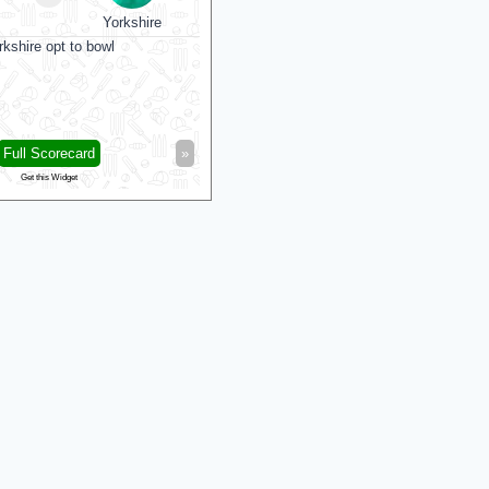
Yorkshire
Essex
Glamorgan
rkshire opt to bowl
Match starts at Aug 07, 10:00 GMT
Full Scorecard
»
«
Full Scorecard
Get this Widget
Get this Widget