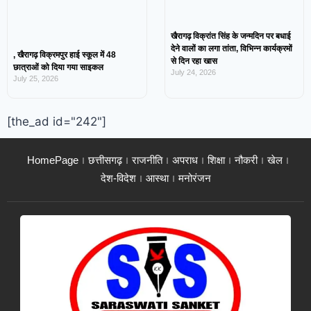
खैरागढ़ विक्रांत सिंह के जन्मदिन पर बधाई
देने वालों का लगा तांता, विभिन्न कार्यक्रमों
, खैरागढ़ विक्रमपुर हाई स्कूल में 48
से दिन रहा खास
छात्राओं को दिया गया साइकल
July 24, 2026
July 25, 2026
[the_ad id="242"]
HomePage
छत्तीसगढ़
राजनीति
अपराध
शिक्षा
नौकरी
खेल
देश-विदेश
आस्था
मनोरंजन