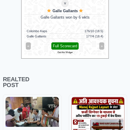
v
Galle Gallants
D
Galle Gallants won by 6 wkts
Nel
Colombo Kaps
176/10 (18.5)
Dindigul D
169/7 (100)
Galle Gallants
177/4 (18.4)
Nellai Roya
»
«
Full Scorecard
»
«
Get this Widget
REALTED
POST