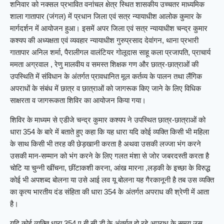
शनिवार को नक्सल प्रभावित वनांचल क्षेत्र स्थित शासकीय उच्चतर माध्यमिक
शाला गातापार (जंगल) में प्रधान जिला एवं सत्र न्यायाधीश आलोक कुमार के
मार्गदर्शन में आयोजन हुआ। इसमें अपर जिला एवं सत्र न्यायाधीश चन्द्र कुमार
कश्यप की अध्यक्षता एवं व्यवहार न्यायाधीश गुरुप्रसाद देवांगन, थाना प्रभारी
गातापार अनिल शर्मा, पैरालीगल वालंटियर गोलूदास साहू कला प्रजापति, प्राचार्य
ममता अग्रवाल , रेणु मालवीय व समस्त शिक्षक गण और छात्र-छात्राओं की
उपस्थिति में संविधान के अंतर्गत प्रावधानित मूल कर्तव्य के पालन तथा लैंगिक
अपराधों के संबंध में छात्र व छात्राओं को जागरूक किए जाने के लिए विधिक
साक्षरता व जागरूकता शिविर का आयोजन किया गया।
शिविर के माध्यम से एडीजे चन्द्र कुमार कश्यप ने उपस्थित छात्र-छात्राओं को
धारा 354 के बारे में बताते हुए कहा कि यह धारा यदि कोई व्यक्ति किसी भी महिला
के साथ किसी भी तरह की छेड़खानी करता है अथवा उसकी लज्जा भंग करने
उसकी मान-सम्मान को भंग करने के लिए गलत मंशा से जोर जबरदस्ती करता है
चोटि या चुन्नी खींचना, छींटाकशी करना, आंख मारना ,लड़की के इच्छा के विरुद्ध
कोई भी अपशब्द बोलना या उसे आई लव यू बोलना यह गैरकानूनी है तब उस व्यक्ति
का कृत्य भारतीय दंड संहिता की धारा 354 के अंतर्गत अपराध की श्रेणी में आता
है।
यदि कोई व्यक्ति धारा 354 ए बी सी डी के अंतर्गत हो रहे अपराध के समय उस