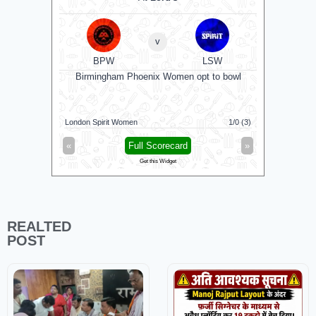
v
BPW
LSW
Birmingham Phoenix Women opt to bowl
London Spirit Women
1/0 (3)
Sunrisers 
«
Full Scorecard
»
«
Get this Widget
REALTED
POST