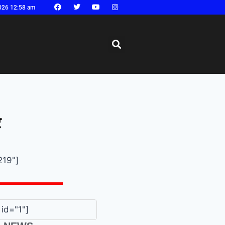
026 12:58 am
र
219"]
id="1"]