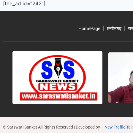
[the_ad id="242"]
HomePage
छत्तीसगढ़
रा
© Sarswati Sanket All Rights Reserved | Developed by
–
New Traffic Tail