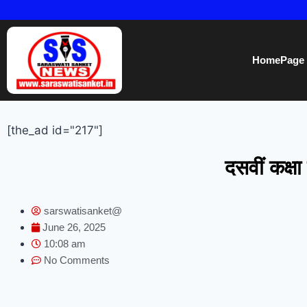
HomePage
[the_ad id="217"]
दसवीं कक्षा
sarswatisanket@
June 26, 2025
10:08 am
No Comments