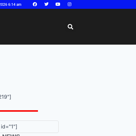
2026 6:14 am
219"]
id="1"]