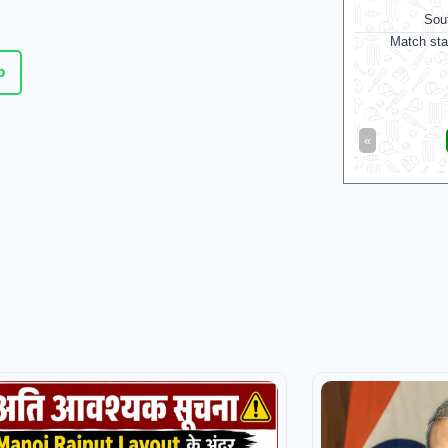
Sou
Match sta
p
«