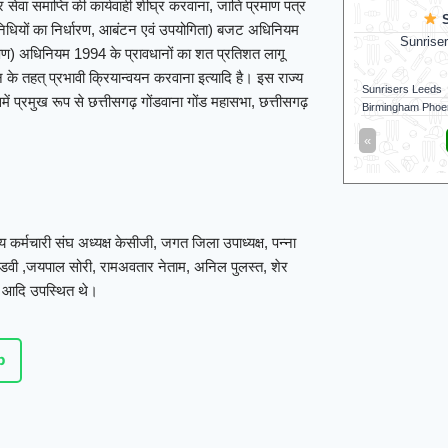
सेवा समाप्ति की कार्यवाही शीघ्र करवाना, जाति प्रमाण पत्र
Sunrisers Leeds
धियों का निर्धारण, आबंटन एवं उपयोगिता) बजट अधिनियम
Sunrisers Leeds won by 45 runs
Galle 
क्षण) अधिनियम 1994 के प्रावधानों का शत प्रतिशत लागू
ून के तहत् प्रभावी क्रियान्वयन करवाना इत्यादि है। इस राज्य
Sunrisers Leeds
169/7 (100)
Colombo Kaps
ें प्रमुख रूप से छत्तीसगढ़ गोंडवाना गोंड महासभा, छत्तीसगढ़
Birmingham Phoenix
124/8 (100)
Galle Gallants
«
Full Scorecard
»
«
Get this Widget
कर्मचारी संघ अध्यक्ष केसीजी, जगत जिला उपाध्यक्ष, पन्ना
त मंडवी ,जयपाल सोरी, रामअवतार नेताम, अनिल पुलस्त, शेर
ेताम आदि उपस्थित थे।
p