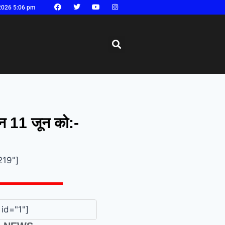
2026 5:06 pm
्शन 11 जून को:-
219"]
id="1"]