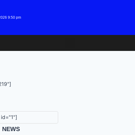
2026 9:50 pm
219"]
id="1"]
G NEWS