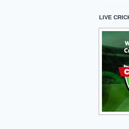
LIVE CRIC
05 Aug 2026, Wed 17:30 GMT
05 Aug
T20
T20
At
Trent Bridge
At
N
v
BP
⭐
Trent Rockets
⭐
CSG
Trent Rockets won by 7 wkts
Nellai Ro
Birmingham Phoenix
111/6 (100)
Nellai Royal King
Trent Rockets
116/3 (83)
Chepauk Super Gi
«
Full Scorecard
»
«
Get this Widget