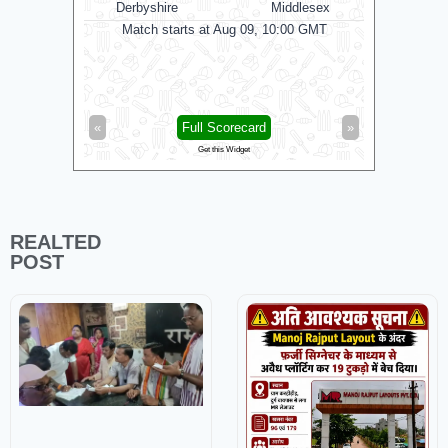
Derbyshire
Middlesex
Dur
0 GMT
Match starts at Aug 09, 10:00 GMT
Matc
»
«
Full Scorecard
»
«
Get this Widget
REALTED
POST