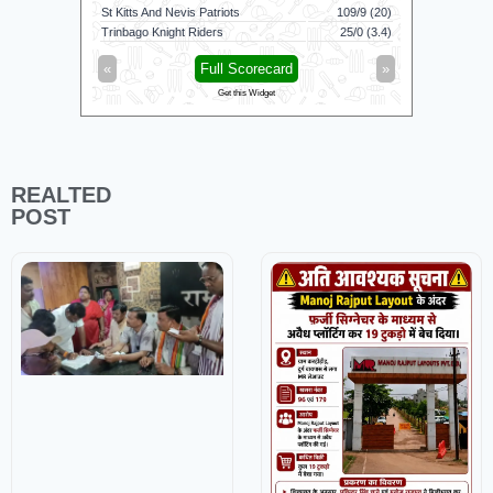
St Kitts And Nevis Patriots
109/9 (20)
Manchester
Trinbago Knight Riders
25/0 (3.4)
Southern B
«
Full Scorecard
»
«
Get this Widget
REALTED
POST