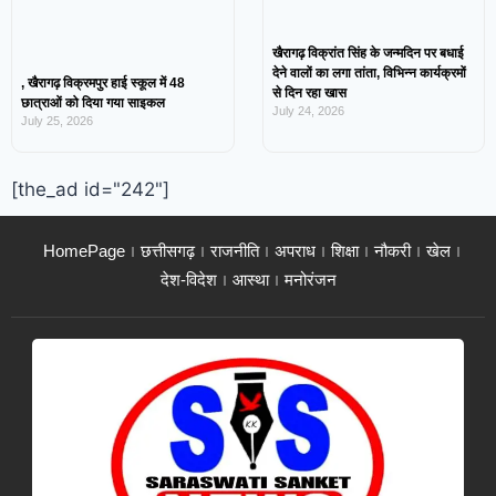
खैरागढ़ विक्रांत सिंह के जन्मदिन पर बधाई
देने वालों का लगा तांता, विभिन्न कार्यक्रमों
, खैरागढ़ विक्रमपुर हाई स्कूल में 48
से दिन रहा खास
छात्राओं को दिया गया साइकल
July 24, 2026
July 25, 2026
[the_ad id="242"]
HomePage
छत्तीसगढ़
राजनीति
अपराध
शिक्षा
नौकरी
खेल
देश-विदेश
आस्था
मनोरंजन