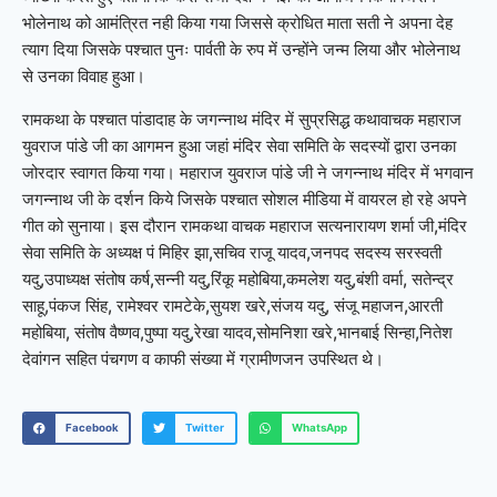
भोलेनाथ को आमंत्रित नही किया गया जिससे क्रोधित माता सती ने अपना देह
त्याग दिया जिसके पश्चात पुनः पार्वती के रुप में उन्होंने जन्म लिया और भोलेनाथ
से उनका विवाह हुआ।
रामकथा के पश्चात पांडादाह के जगन्नाथ मंदिर में सुप्रसिद्ध कथावाचक महाराज
युवराज पांडे जी का आगमन हुआ जहां मंदिर सेवा समिति के सदस्यों द्वारा उनका
जोरदार स्वागत किया गया। महाराज युवराज पांडे जी ने जगन्नाथ मंदिर में भगवान
जगन्नाथ जी के दर्शन किये जिसके पश्चात सोशल मीडिया में वायरल हो रहे अपने
गीत को सुनाया। इस दौरान रामकथा वाचक महाराज सत्यनारायण शर्मा जी,मंदिर
सेवा समिति के अध्यक्ष पं मिहिर झा,सचिव राजू यादव,जनपद सदस्य सरस्वती
यदु,उपाध्यक्ष संतोष कर्ष,सन्नी यदु,रिंकू महोबिया,कमलेश यदु,बंशी वर्मा, सतेन्द्र
साहू,पंकज सिंह, रामेश्वर रामटेके,सुयश खरे,संजय यदु, संजू महाजन,आरती
महोबिया, संतोष वैष्णव,पुष्पा यदु,रेखा यादव,सोमनिशा खरे,भानबाई सिन्हा,नितेश
देवांगन सहित पंचगण व काफी संख्या में ग्रामीणजन उपस्थित थे।
Facebook
Twitter
WhatsApp