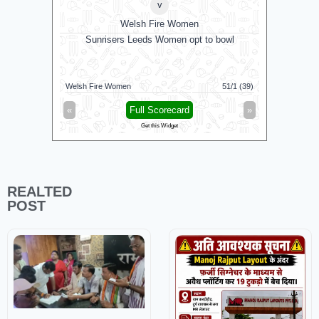
v
Welsh Fire Women
Derby
Sunrisers Leeds Women opt to bowl
Welsh Fire Women
51/1 (39)
Middlesex
«
Full Scorecard
»
«
Get this Widget
REALTED
POST