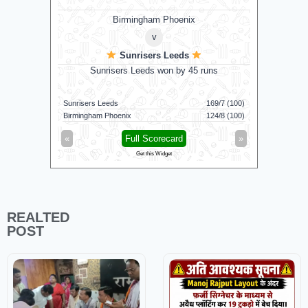
ons
Birmingham Phoenix
v
Sunrisers Leeds
by 2 wkts
Sunrisers Leeds won by 45 runs
G
167/7 (20)
Sunrisers Leeds
169/7 (100)
Colombo K
168/8 (20)
Birmingham Phoenix
124/8 (100)
Galle Galla
»
«
Full Scorecard
»
«
Get this Widget
REALTED
POST