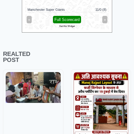
Jaffna King
Manchester Super Giants
11/0 (8)
Galle Galla
«
Full Scorecard
»
«
Get this Widget
REALTED
POST