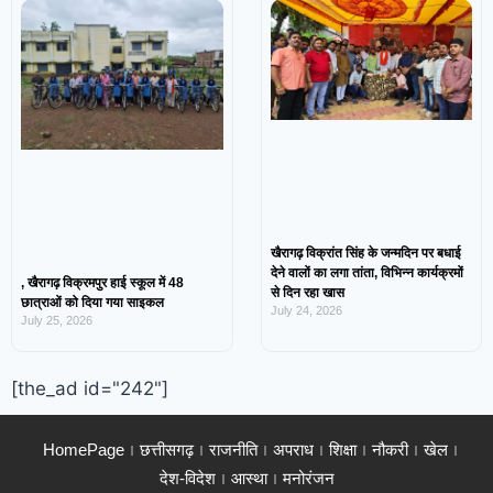
खैरागढ़ विक्रांत सिंह के जन्मदिन पर बधाई
देने वालों का लगा तांता, विभिन्न कार्यक्रमों
, खैरागढ़ विक्रमपुर हाई स्कूल में 48
से दिन रहा खास
छात्राओं को दिया गया साइकल
July 24, 2026
July 25, 2026
[the_ad id="242"]
HomePage
छत्तीसगढ़
राजनीति
अपराध
शिक्षा
नौकरी
खेल
देश-विदेश
आस्था
मनोरंजन