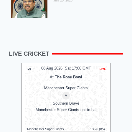
July 25, 2026
LIVE CRICKET
08 Aug 2026, Sat 17:00 GMT
0
T20
LIVE
T20
At
The Rose Bowl
Manchester Super Giants
v
Southern Brave
Manchester Super Giants opt to bat
G
Jaffna King
Manchester Super Giants
135/6 (85)
Galle Galla