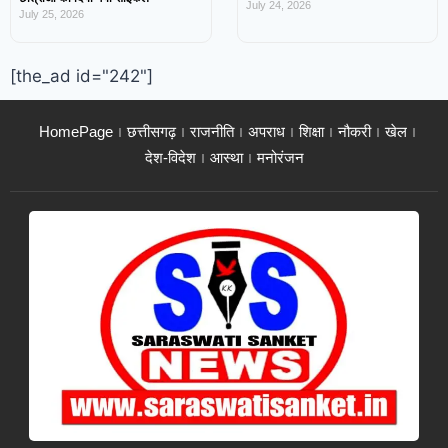
July 24, 2026
July 25, 2026
[the_ad id="242"]
HomePage
छत्तीसगढ़
राजनीति
अपराध
शिक्षा
नौकरी
खेल
देश-विदेश
आस्था
मनोरंजन