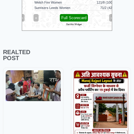
Welsh Fire Women
121/8 (100)
Sunrisers Leeds Women
71/2 (42)
Middlesex
»
«
Full Scorecard
»
«
Get this Widget
REALTED
POST