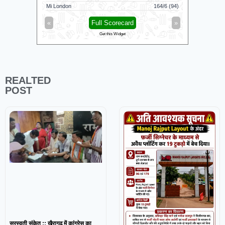
Mi London
164/6 (94)
London Spi
«
Full Scorecard
»
«
Get this Widget
REALTED
POST
सरस्वती संकेत :: खैरागढ़ में कांग्रेस का