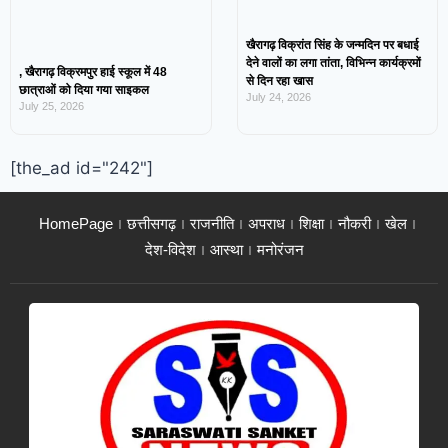
खैरागढ़ विक्रांत सिंह के जन्मदिन पर बधाई
देने वालों का लगा तांता, विभिन्न कार्यक्रमों
, खैरागढ़ विक्रमपुर हाई स्कूल में 48
से दिन रहा खास
छात्राओं को दिया गया साइकल
July 24, 2026
July 25, 2026
[the_ad id="242"]
HomePage
छत्तीसगढ़
राजनीति
अपराध
शिक्षा
नौकरी
खेल
देश-विदेश
आस्था
मनोरंजन