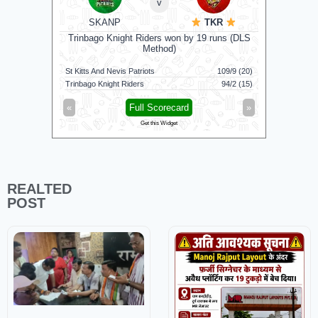
v
SKANP
TKR
Manche
Trinbago Knight Riders won by 19 runs (DLS
Method)
St Kitts And Nevis Patriots
109/9 (20)
Manchester
Trinbago Knight Riders
94/2 (15)
Southern B
«
Full Scorecard
»
«
Get this Widget
REALTED
POST