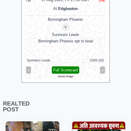
T20
LIVE
T20
At
Edgbaston
Birmingham Phoenix
v
Sunrisers Leeds
Birmingham Phoenix opt to bowl
G
Colombo K
Sunrisers Leeds
153/5 (92)
Galle Galla
«
Full Scorecard
»
«
Get this Widget
REALTED
POST