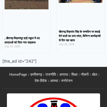
खैरागढ़ विक्रांत सिंह के जन्मदिन पर बधाई
देने वालों का लगा तांता, विभिन्न कार्यक्रमों
, खैरागढ़ विक्रमपुर हाई स्कूल में 48
से दिन रहा खास
छात्राओं को दिया गया साइकल
July 24, 2026
July 25, 2026
[the_ad id="242"]
HomePage
छत्तीसगढ़
राजनीति
अपराध
शिक्षा
नौकरी
खेल
देश-विदेश
आस्था
मनोरंजन