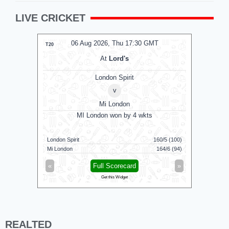
LIVE CRICKET
MT
06 Aug 2026, Thu 14:00 GMT
0
T20
T20
At
Lord's
London Spirit Women
v
Mi London Women
MI London Women won by 3 runs
Vid
160/5 (100)
Mi London Women
122/9 (100)
Vida Kovai 
164/6 (94)
London Spirit Women
119/8 (100)
Skm Salem
»
«
Full Scorecard
»
«
Get this Widget
REALTED