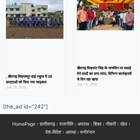
खैरागढ़ विक्रांत सिंह के जन्मदिन पर बधाई
देने वालों का लगा तांता, विभिन्न कार्यक्रमों
, खैरागढ़ विक्रमपुर हाई स्कूल में 48
से दिन रहा खास
छात्राओं को दिया गया साइकल
July 24, 2026
July 25, 2026
[the_ad id="242"]
HomePage
छत्तीसगढ़
राजनीति
अपराध
शिक्षा
नौकरी
खेल
देश-विदेश
आस्था
मनोरंजन