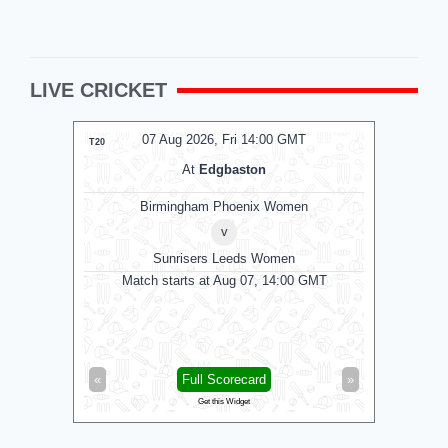
LIVE CRICKET
07 Aug 2026, Fri 14:00 GMT
T20
ODI
At
Edgbaston
Birmingham Phoenix Women
v
Sunrisers Leeds Women
Le
Match starts at Aug 07, 14:00 GMT
Matc
«
Full Scorecard
»
«
Get this Widget