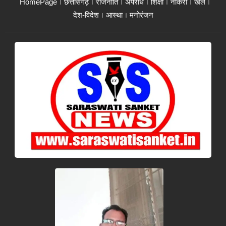
HomePage
छत्तीसगढ़
राजनीति
अपराध
शिक्षा
नौकरी
खेल
देश-विदेश
आस्था
मनोरंजन