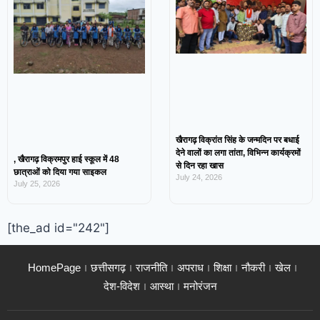
खैरागढ़ विक्रांत सिंह के जन्मदिन पर बधाई
देने वालों का लगा तांता, विभिन्न कार्यक्रमों
, खैरागढ़ विक्रमपुर हाई स्कूल में 48
से दिन रहा खास
छात्राओं को दिया गया साइकल
July 24, 2026
July 25, 2026
[the_ad id="242"]
HomePage
छत्तीसगढ़
राजनीति
अपराध
शिक्षा
नौकरी
खेल
देश-विदेश
आस्था
मनोरंजन