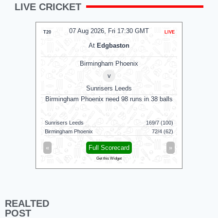
LIVE CRICKET
07 Aug 2026, Fri 17:30 GMT
T20
LIVE
T20
At
Edgbaston
Birmingham Phoenix
v
Sunrisers Leeds
Birmingham Phoenix need 98 runs in 38 balls
G
Sunrisers Leeds
169/7 (100)
Colombo K
Birmingham Phoenix
72/4 (62)
Galle Galla
«
Full Scorecard
»
«
Get this Widget
REALTED
POST