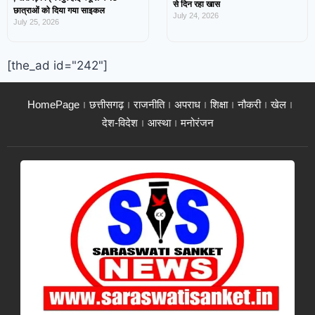
से दिन रहा खास
छात्राओं को दिया गया साइकल
July 24, 2026
July 25, 2026
[the_ad id="242"]
HomePage
छत्तीसगढ़
राजनीति
अपराध
शिक्षा
नौकरी
खेल
देश-विदेश
आस्था
मनोरंजन