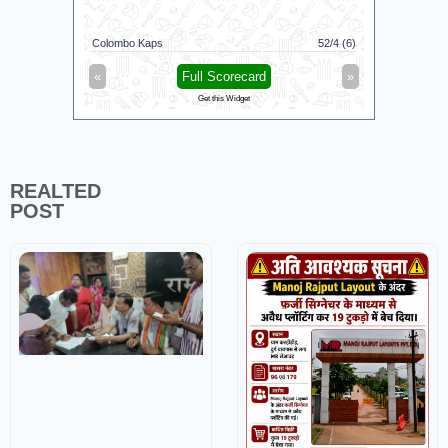
Colombo Kaps
52/4 (6)
Dindigul Dra
«
Full Scorecard
»
«
Get this Widget
REALTED
POST